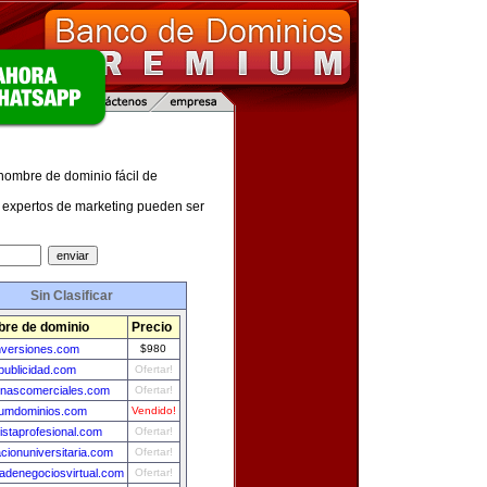
 nombre de dominio fácil de
expertos de marketing pueden ser
Sin Clasificar
re de dominio
Precio
nversiones.com
$980
publicidad.com
Ofertar!
nascomerciales.com
Ofertar!
umdominios.com
Vendido!
istaprofesional.com
Ofertar!
cionuniversitaria.com
Ofertar!
adenegociosvirtual.com
Ofertar!