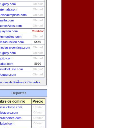
ruguay.com
Ofertar!
uatemala.com
Ofertar!
celonaempleos.com
Ofertar!
asilia.com
Ofertar!
uenosAires.com
Ofertar!
guayana.com
Vendido!
leinmuebles.com
Ofertar!
elesasuncion.com
$550
vinciasargentinas.com
Ofertar!
ruguay.com
Ofertar!
quito.com
Ofertar!
iudad.com
$950
untaDelEste.com
Ofertar!
euquen.com
Ofertar!
er mas de PaÃ­ses Y Ciudades
Deportes
bre de dominio
Precio
ciasciclismo.com
Ofertar!
olplayero.com
Ofertar!
ordeportes.com
Ofertar!
futbol.com
Ofertar!