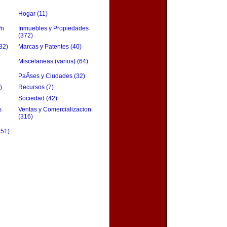
Hogar (11)
³n
Inmuebles y Propiedades
(372)
32)
Marcas y Patentes (40)
Miscelaneas (varios) (64)
PaÃ­ses y Ciudades (32)
)
Recursos (7)
Sociedad (42)
s
Ventas y Comercializacion
(316)
151)