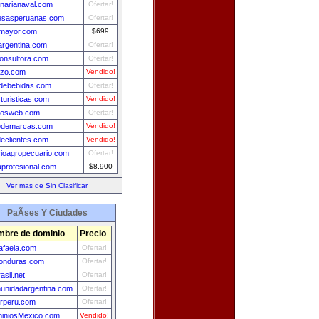
narianaval.com
Ofertar!
esasperuanas.com
Ofertar!
mayor.com
$699
argentina.com
Ofertar!
onsultora.com
Ofertar!
azo.com
Vendido!
debebidas.com
Ofertar!
turisticas.com
Vendido!
eosweb.com
Ofertar!
odemarcas.com
Vendido!
eclientes.com
Vendido!
ioagropecuario.com
Ofertar!
aprofesional.com
$8,900
Ver mas de Sin Clasificar
PaÃ­ses Y Ciudades
bre de dominio
Precio
afaela.com
Ofertar!
onduras.com
Ofertar!
asil.net
Ofertar!
unidadargentina.com
Ofertar!
erperu.com
Ofertar!
iniosMexico.com
Vendido!