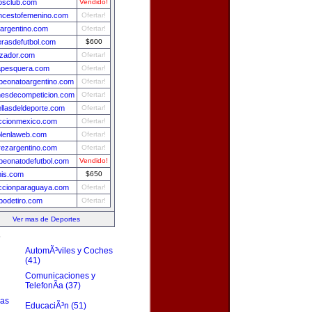
osclub.com
Vendido!
ncestofemenino.com
Ofertar!
sargentino.com
Ofertar!
rasdefutbol.com
$600
izador.com
Ofertar!
apesquera.com
Ofertar!
eonatoargentino.com
Ofertar!
esdecompeticion.com
Ofertar!
ellasdeldeporte.com
Ofertar!
ccionmexico.com
Ofertar!
olenlaweb.com
Ofertar!
rezargentino.com
Ofertar!
eonatodefutbol.com
Vendido!
nis.com
$650
ccionparaguaya.com
Ofertar!
odetiro.com
Ofertar!
Ver mas de Deportes
s
AutomÃ³viles y Coches
(41)
Comunicaciones y
TelefonÃ­a (37)
zas
EducaciÃ³n (51)