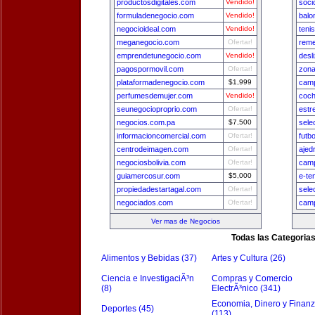
productosdigitales.com
Vendido!
soci
formuladenegocio.com
Vendido!
balo
negocioideal.com
Vendido!
teni
meganegocio.com
Ofertar!
reme
emprendetunegocio.com
Vendido!
desl
pagospormovil.com
Ofertar!
zon
plataformadenegocio.com
$1,999
camp
perfumesdemujer.com
Vendido!
coch
seunegocioproprio.com
Ofertar!
estr
negocios.com.pa
$7,500
sele
informacioncomercial.com
Ofertar!
futb
centrodeimagen.com
Ofertar!
ajed
negociosbolivia.com
Ofertar!
camp
guiamercosur.com
$5,000
e-te
propiedadestartagal.com
Ofertar!
sele
negociados.com
Ofertar!
camp
Ver mas de Negocios
Todas las Categoria
Alimentos y Bebidas (37)
Artes y Cultura (26)
Ciencia e InvestigaciÃ³n
Compras y Comercio
(8)
ElectrÃ³nico (341)
Economia, Dinero y Finan
Deportes (45)
(113)