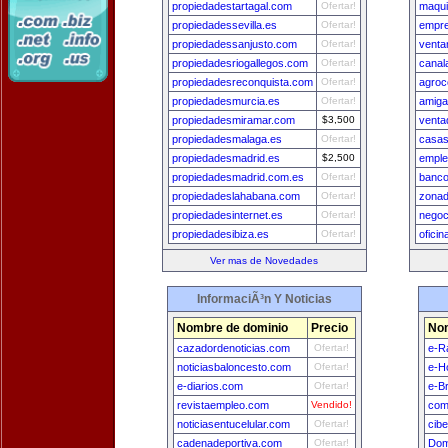
propiedadestartagal.com
Ofertar!
maqui
propiedadessevilla.es
Ofertar!
empr
propiedadessanjusto.com
Ofertar!
venta
propiedadesriogallegos.com
Ofertar!
canal
propiedadesreconquista.com
Ofertar!
agroc
propiedadesmurcia.es
Ofertar!
amig
propiedadesmiramar.com
$3,500
venta
propiedadesmalaga.es
Ofertar!
casas
propiedadesmadrid.es
$2,500
empl
propiedadesmadrid.com.es
Ofertar!
banc
propiedadeslahabana.com
Ofertar!
zonad
propiedadesinternet.es
Ofertar!
negoc
propiedadesibiza.es
Ofertar!
oficin
Ver mas de Novedades
InformaciÃ³n Y Noticias
Nombre de dominio
Precio
Nom
cazadordenoticias.com
Ofertar!
e-R
noticiasbaloncesto.com
Ofertar!
e-H
e-diarios.com
Ofertar!
e-Br
revistaempleo.com
Vendido!
com
noticiasentucelular.com
Ofertar!
cib
cadenadeportiva.com
Ofertar!
Dom