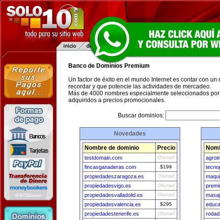
Banco de Dominios Premium
Un factor de éxito en el mundo Internet es contar con un
recordar y que potencie las actividades de mercadeo.
Más de 4000 nombres especialmente seleccionados por 
adquiridos a precios promocionales.
Buscar dominios:
Novedades
Nombre de dominio
Precio
Nomb
testdomain.com
Ofertar!
agroi
fincasganaderas.com
$199
tecno
propiedadeszaragoza.es
Ofertar!
maqui
propiedadesvigo.es
Ofertar!
premi
propiedadesvalladolid.es
Ofertar!
masaj
propiedadesvalencia.es
$295
educa
propiedadestenerife.es
Ofertar!
rodad