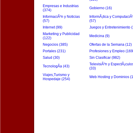
Empresas e Industrias
Gobierno (16)
(374)
InformaciÃ³n y Noticias
InformÃ¡tica y ComputaciÃ
(57)
(57)
Internet (99)
Juegos y Entretenimiento (
Marketing y Publicidad
Medicina (9)
(122)
Negocios (385)
Ofertas de la Semana (12)
Portales (231)
Profesiones y Empleo (169
Salud (30)
Sin Clasificar (982)
TelevisiÃ³n y EspectÃ¡culo
TecnologÃ­a (43)
(33)
Viajes,Turismo y
Web Hosting y Dominios (
Hospedaje (254)