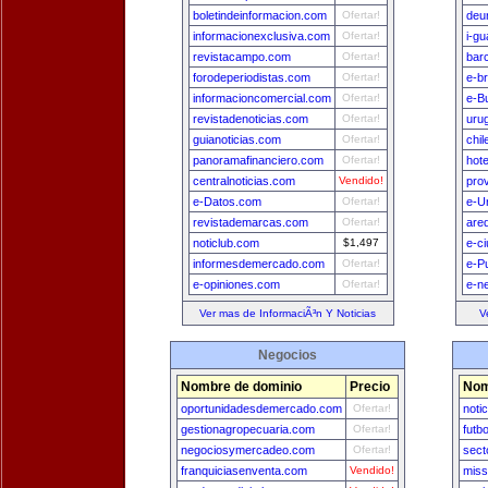
boletindeinformacion.com
Ofertar!
deu
informacionexclusiva.com
Ofertar!
i-g
revistacampo.com
Ofertar!
bar
forodeperiodistas.com
Ofertar!
e-br
informacioncomercial.com
Ofertar!
e-B
revistadenoticias.com
Ofertar!
uru
guianoticias.com
Ofertar!
chi
panoramafinanciero.com
Ofertar!
hot
centralnoticias.com
Vendido!
pro
e-Datos.com
Ofertar!
e-U
revistademarcas.com
Ofertar!
are
noticlub.com
$1,497
e-c
informesdemercado.com
Ofertar!
e-P
e-opiniones.com
Ofertar!
e-n
Ver mas de InformaciÃ³n Y Noticias
V
Negocios
Nombre de dominio
Precio
Nom
oportunidadesdemercado.com
Ofertar!
noti
gestionagropecuaria.com
Ofertar!
futb
negociosymercadeo.com
Ofertar!
sect
franquiciasenventa.com
Vendido!
miss