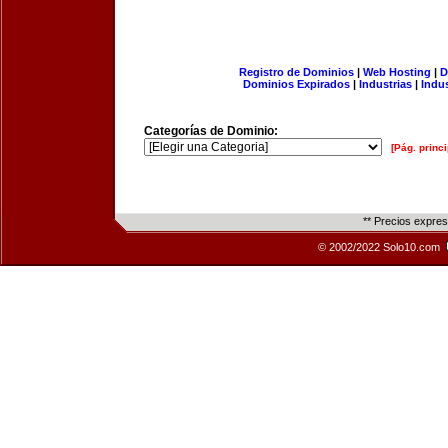
Registro de Dominios
|
Web Hosting
|
D
Dominios Expirados
|
Industrias
|
Indu
Categorías de Dominio:
[Pág. princi
** Precios expre
© 2002/2022 Solo10.com