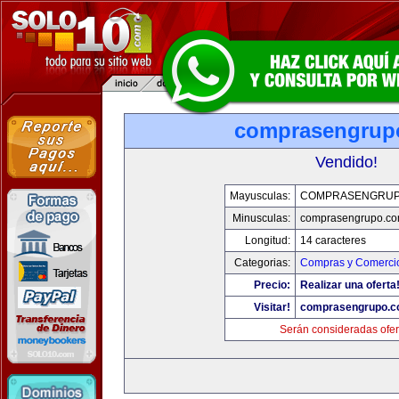
comprasengrup
Vendido!
Mayusculas:
COMPRASENGRUP
Minusculas:
comprasengrupo.c
Longitud:
14 caracteres
Categorias:
Compras y Comercio
Precio:
Realizar una oferta
Visitar!
comprasengrupo.
Serán consideradas ofer