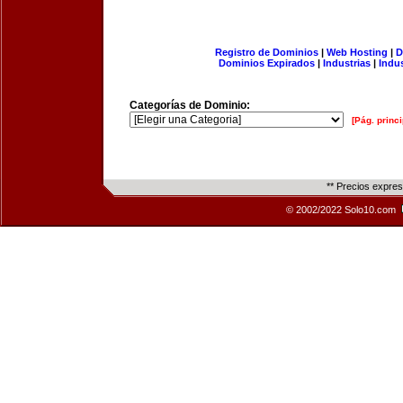
Registro de Dominios
|
Web Hosting
|
D
Dominios Expirados
|
Industrias
|
Indu
Categorías de Dominio:
[Pág. princi
** Precios expre
© 2002/2022 Solo10.com