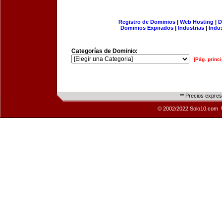
Registro de Dominios
|
Web Hosting
|
D
Dominios Expirados
|
Industrias
|
Indu
Categorías de Dominio:
[Pág. princi
** Precios expre
© 2002/2022 Solo10.com