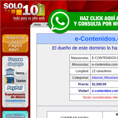
e-Contenidos
El dueño de este dominio lo ha
Mayusculas:
E-CONTENIDOS
Minusculas:
e-contenidos.com
Longitud:
12 caracteres
Categorias:
Internet
,
Miscelane
Precio:
$1,500.00
Visitar!
e-contenidos.co
Serán consideradas ofer
R