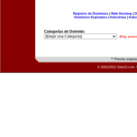
Registro de Dominios
|
Web Hosting
|
D
Dominios Expirados
|
Industrias
|
Indu
Categorías de Dominio:
[Pág. princi
** Precios expre
© 2002/2022 Solo10.com