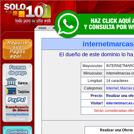
internetmarca
El dueño de este dominio lo ha
Mayusculas:
INTERNETMAR
Minusculas:
internetmarcas.
Longitud:
14 caracteres
Categorias:
Internet
,
Marcas 
Precio:
Realizar una ofe
Visitar!
internetmarcas
Serán consideradas ofer
Realizar una Oferta