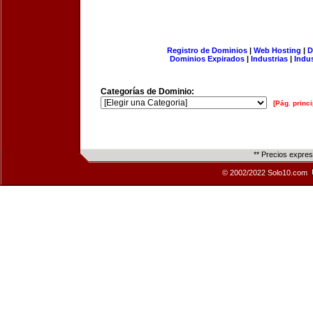
Registro de Dominios
|
Web Hosting
|
D
Dominios Expirados
|
Industrias
|
Indu
Categorías de Dominio:
[Pág. princi
** Precios expre
© 2002/2022 Solo10.com