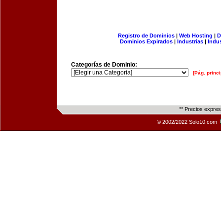
Registro de Dominios
|
Web Hosting
|
D
Dominios Expirados
|
Industrias
|
Indu
Categorías de Dominio:
[Pág. princi
** Precios expre
© 2002/2022 Solo10.com