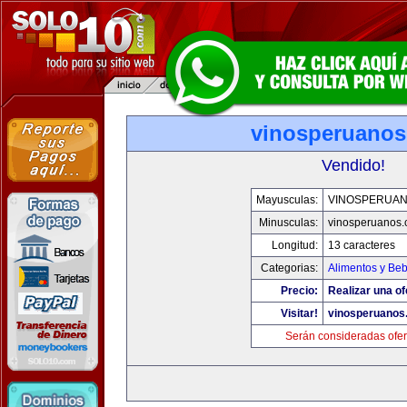
vinosperuano
Vendido!
Mayusculas:
VINOSPERUA
Minusculas:
vinosperuanos
Longitud:
13 caracteres
Categorias:
Alimentos y Be
Precio:
Realizar una of
Visitar!
vinosperuanos
Serán consideradas ofer