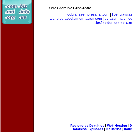
Otros dominios en venta:
cobranzaempresarial.com
|
licenciatura
tecnologiasdelainformacion.com
|
guiasanmartin.c
desfilesdemodelos.co
Registro de Dominios
|
Web Hosting
|
D
Dominios Expirados
|
Industrias
|
Indu