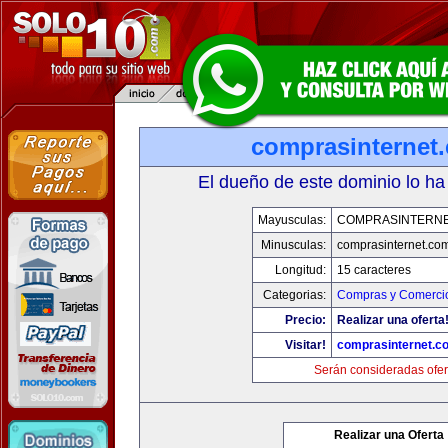
comprasinternet
El dueño de este dominio lo ha
Mayusculas:
COMPRASINTERNE
Minusculas:
comprasinternet.co
Longitud:
15 caracteres
Categorias:
Compras y Comercio
Precio:
Realizar una oferta
Visitar!
comprasinternet.c
Serán consideradas ofer
Realizar una Oferta