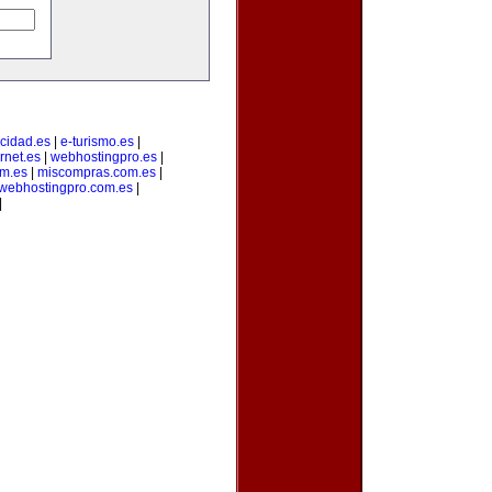
icidad.es
|
e-turismo.es
|
rnet.es
|
webhostingpro.es
|
om.es
|
miscompras.com.es
|
webhostingpro.com.es
|
|