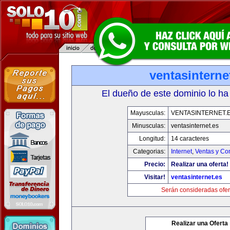
ventasinterne
El dueño de este dominio lo ha
Mayusculas:
VENTASINTERNET.
Minusculas:
ventasinternet.es
Longitud:
14 caracteres
Categorias:
Internet
,
Ventas y Co
Precio:
Realizar una oferta!
Visitar!
ventasinternet.es
Serán consideradas ofer
Realizar una Oferta