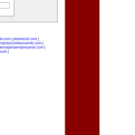
nal.com
|
planmovil.com
|
omprascondescuento.com
|
ensajeriaempresarial.com
|
.com
|