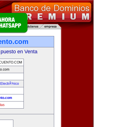
ento.com
 puesto en Venta
CUENTO.COM
to.com
ElectrÃ³nico
nto.com
tas