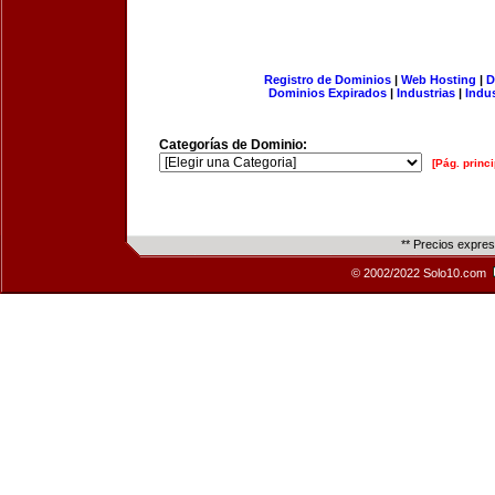
Registro de Dominios
|
Web Hosting
|
D
Dominios Expirados
|
Industrias
|
Indu
Categorías de Dominio:
[Pág. princi
** Precios expre
© 2002/2022 Solo10.com