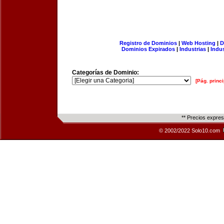
Registro de Dominios
|
Web Hosting
|
D
Dominios Expirados
|
Industrias
|
Indu
Categorías de Dominio:
[Pág. princi
** Precios expre
© 2002/2022 Solo10.com