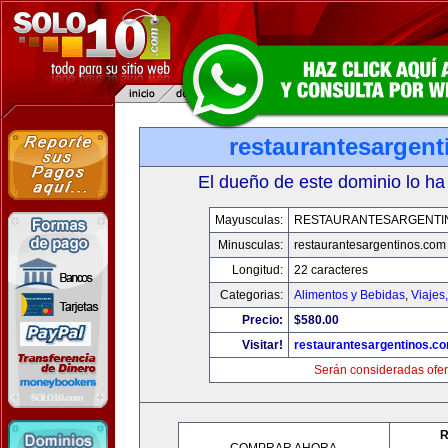
restaurantesargen
El dueño de este dominio lo ha
Mayusculas:
RESTAURANTESARGENTI
Minusculas:
restaurantesargentinos.com
Longitud:
22 caracteres
Categorias:
Alimentos y Bebidas
,
Viajes
Precio:
$580.00
Visitar!
restaurantesargentinos.c
Serán consideradas ofer
R