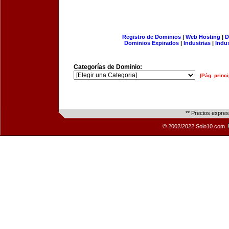
Registro de Dominios
|
Web Hosting
|
D
Dominios Expirados
|
Industrias
|
Indu
Categorías de Dominio:
[Pág. princi
** Precios expre
© 2002/2022 Solo10.com