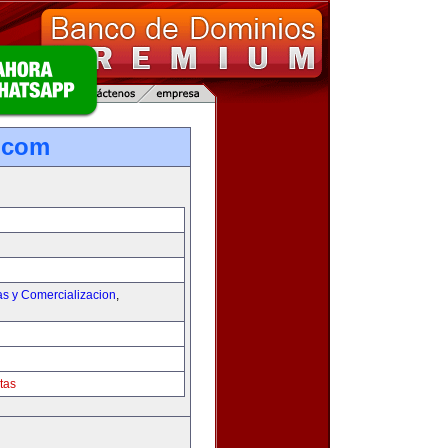
.com
as y Comercializacion
,
tas