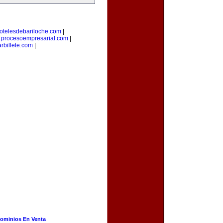
otelesdebariloche.com
|
|
procesoempresarial.com
|
rbillete.com
|
ominios En Venta