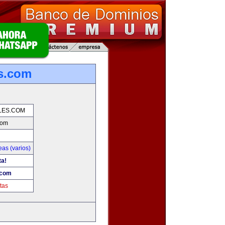
es.com
LES.COM
com
as (varios)
ta!
.com
tas