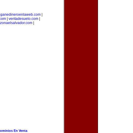
|
ganedineroenlaweb.com
|
.com
|
ventadesuelo.com
|
zonaelsalvador.com
|
ominios En Venta