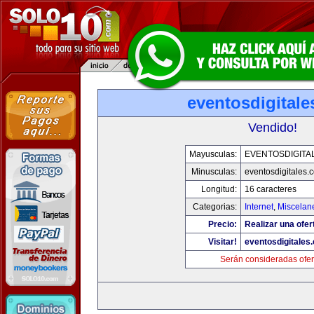
eventosdigital
Vendido!
Mayusculas:
EVENTOSDIGITA
Minusculas:
eventosdigitales.
Longitud:
16 caracteres
Categorias:
Internet
,
Miscelane
Precio:
Realizar una ofer
Visitar!
eventosdigitales
Serán consideradas ofer