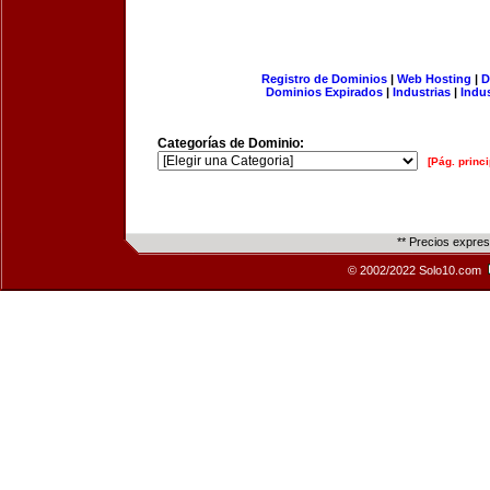
Registro de Dominios
|
Web Hosting
|
D
Dominios Expirados
|
Industrias
|
Indu
Categorías de Dominio:
[Pág. princi
** Precios expre
© 2002/2022 Solo10.com