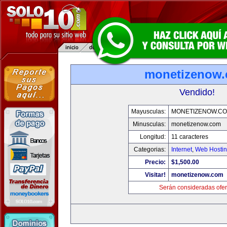
monetizenow
Vendido!
Mayusculas:
MONETIZENOW.C
Minusculas:
monetizenow.com
Longitud:
11 caracteres
Categorias:
Internet
,
Web Hostin
Precio:
$1,500.00
Visitar!
monetizenow.com
Serán consideradas ofer