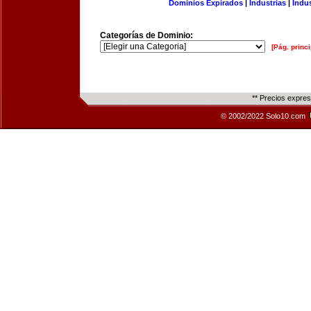
Dominios Expirados
|
Industrias
|
Indu
Categorías de Dominio:
[Pág. princi
** Precios expre
© 2002/2022 Solo10.com