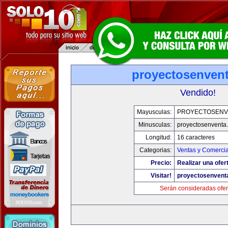
proyectosenven
Vendido!
Mayusculas:
PROYECTOSENV
Minusculas:
proyectosenventa
Longitud:
16 caracteres
Categorias:
Ventas y Comercia
Precio:
Realizar una ofer
Visitar!
proyectosenvent
Serán consideradas ofer