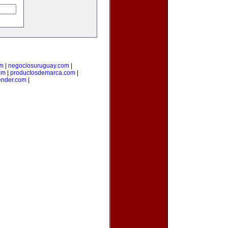
om
|
negociosuruguay.com
|
om
|
productosdemarca.com
|
ender.com
|