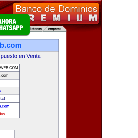
eb.com
 puesto en Venta
AWEB.COM
b.com
s
ta!
b.com
tas