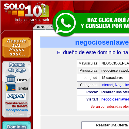
negociosenlaw
El dueño de este dominio lo ha
Mayusculas:
NEGOCIOSENL
Minusculas:
negociosenlawe
Longitud:
15 caracteres
Categorias:
Internet
,
Negocio
Precio:
Realizar una ofer
Visitar!
negociosenlawe
Serán consideradas ofer
Realizar una Oferta