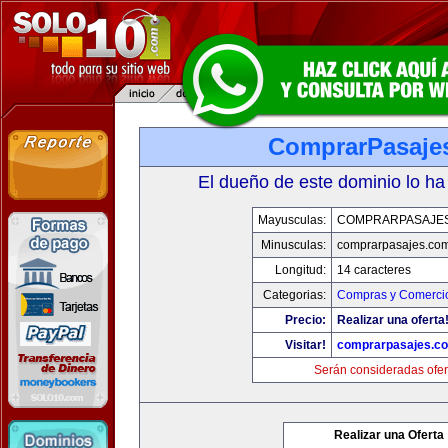
ComprarPasaje
El dueño de este dominio lo ha
Mayusculas:
COMPRARPASAJE
Minusculas:
comprarpasajes.co
Longitud:
14 caracteres
Categorias:
Compras y Comercio
Precio:
Realizar una oferta
Visitar!
comprarpasajes.c
Serán consideradas ofer
Realizar una Oferta