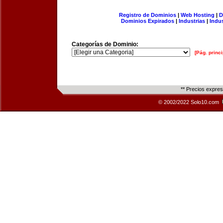
Registro de Dominios
|
Web Hosting
|
D
Dominios Expirados
|
Industrias
|
Indu
Categorías de Dominio:
[Pág. princi
** Precios expre
© 2002/2022 Solo10.com