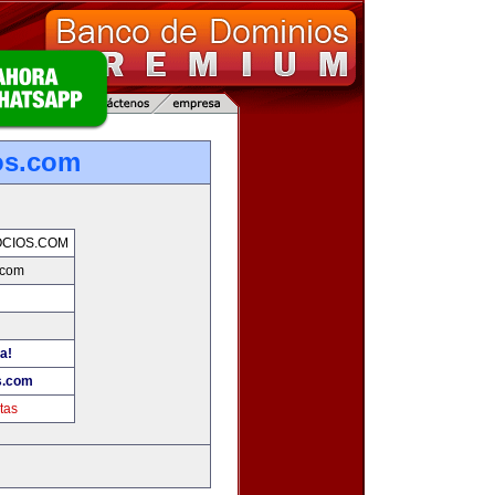
os.com
CIOS.COM
.com
a!
s.com
tas