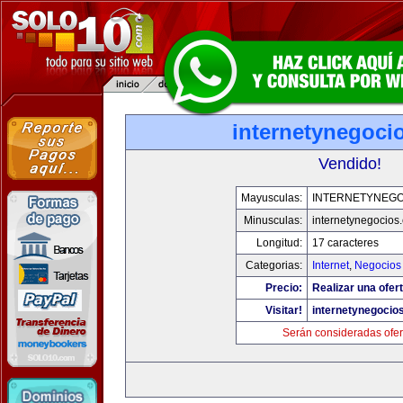
internetynegoci
Vendido!
Mayusculas:
INTERNETYNEGO
Minusculas:
internetynegocios
Longitud:
17 caracteres
Categorias:
Internet
,
Negocios
Precio:
Realizar una ofert
Visitar!
internetynegocio
Serán consideradas ofer