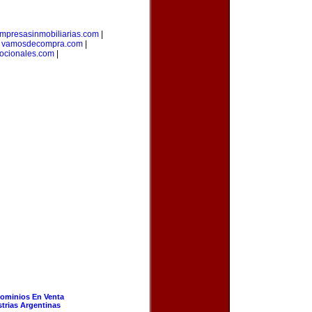
mpresasinmobiliarias.com
|
|
vamosdecompra.com
|
ocionales.com
|
ominios En Venta
strias Argentinas