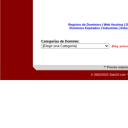
Registro de Dominios
|
Web Hosting
|
D
Dominios Expirados
|
Industrias
|
Indu
Categorías de Dominio:
[Pág. princi
** Precios expre
© 2002/2022 Solo10.com