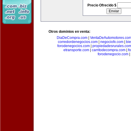
Precio Ofrecido $
Otros dominios en venta:
DiaDeCompra.com
|
VentaDeAutomotores.co
corredordenegocios.com
|
negociofx.com
|
bi
forodenegocios.com
|
propiedadesrurales.co
etransporte.com
|
carritodecompra.com
|
f
forodenegocio.com
|