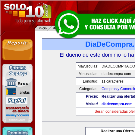
DiaDeCompra
El dueño de este dominio lo ha
Mayusculas:
DIADECOMPRA.C
Minusculas:
diadecompra.com
Longitud:
11 caracteres
Categorias:
Compras y Comercio
Precio:
Realizar una oferta
Visitar!
diadecompra.com
Serán consideradas ofer
Realizar una Oferta