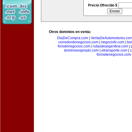
Precio Ofrecido $
Otros dominios en venta:
DiaDeCompra.com
|
VentaDeAutomotores.co
corredordenegocios.com
|
negociofx.com
|
bi
forodenegocios.com
|
rutasdeargentina.com
|
dominioexpirado.com
|
etransporte.com
|
c
forosdenegocios.com