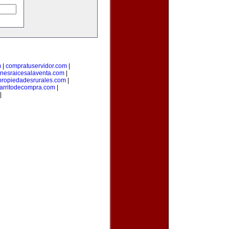
m
|
compratuservidor.com
|
enesraicesalaventa.com
|
propiedadesrurales.com
|
arritodecompra.com
|
|