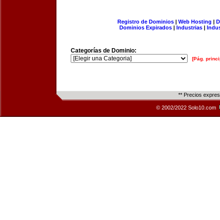
Registro de Dominios
|
Web Hosting
|
D
Dominios Expirados
|
Industrias
|
Indu
Categorías de Dominio:
[Pág. princi
** Precios expre
© 2002/2022 Solo10.com