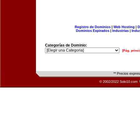
Registro de Dominios
|
Web Hosting
|
D
Dominios Expirados
|
Industrias
|
Indu
Categorías de Dominio:
[Pág. princi
** Precios expre
© 2002/2022 Solo10.com