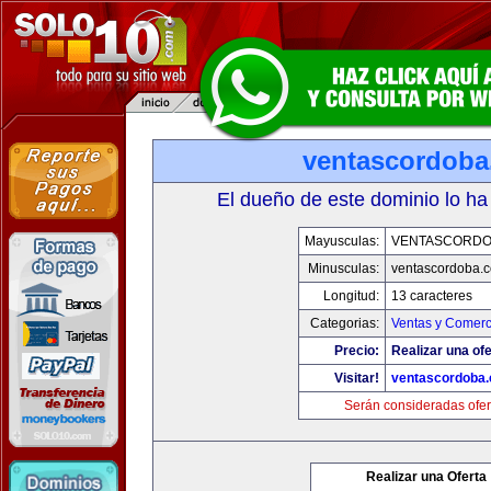
ventascordob
El dueño de este dominio lo ha
Mayusculas:
VENTASCORDO
Minusculas:
ventascordoba.
Longitud:
13 caracteres
Categorias:
Ventas y Comerc
Precio:
Realizar una ofe
Visitar!
ventascordoba
Serán consideradas ofer
Realizar una Oferta