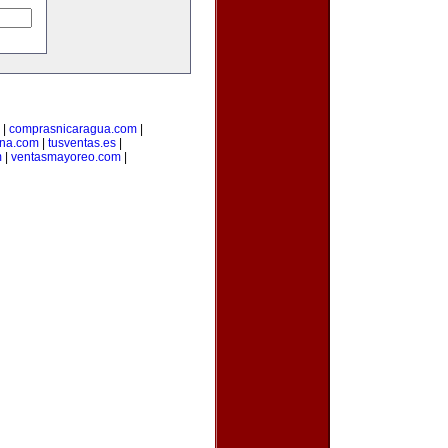
|
comprasnicaragua.com
|
ina.com
|
tusventas.es
|
m
|
ventasmayoreo.com
|