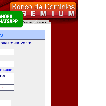
es
 puesto en Venta
ializacion
rta!
tas