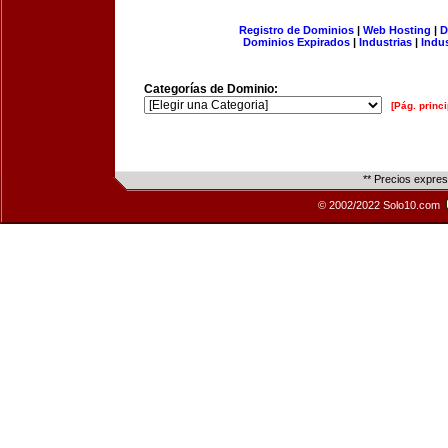
Registro de Dominios
|
Web Hosting
|
D
Dominios Expirados
|
Industrias
|
Indu
Categorías de Dominio:
[Pág. princi
** Precios expre
© 2002/2022 Solo10.com