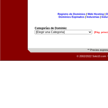
Registro de Dominios
|
Web Hosting
|
D
Dominios Expirados
|
Industrias
|
Indu
Categorías de Dominio:
[Pág. princi
** Precios expre
© 2002/2022 Solo10.com