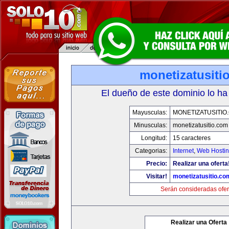
monetizatusiti
El dueño de este dominio lo ha
Mayusculas:
MONETIZATUSITIO
Minusculas:
monetizatusitio.com
Longitud:
15 caracteres
Categorias:
Internet
,
Web Hostin
Precio:
Realizar una oferta
Visitar!
monetizatusitio.co
Serán consideradas ofer
Realizar una Oferta