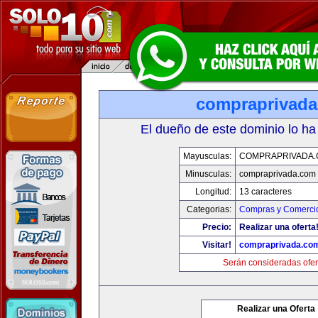
compraprivad
El dueño de este dominio lo ha
Mayusculas:
COMPRAPRIVADA
Minusculas:
compraprivada.com
Longitud:
13 caracteres
Categorias:
Compras y Comercio
Precio:
Realizar una oferta
Visitar!
compraprivada.co
Serán consideradas ofer
Realizar una Oferta