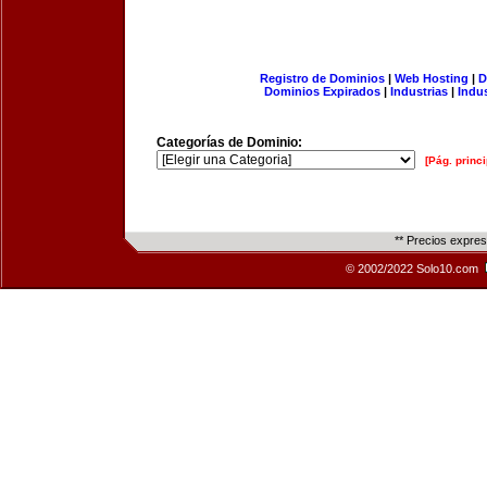
Registro de Dominios
|
Web Hosting
|
D
Dominios Expirados
|
Industrias
|
Indu
Categorías de Dominio:
[Pág. princi
** Precios expre
© 2002/2022 Solo10.com