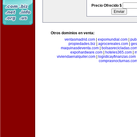
Precio Ofrecido $
Otros dominios en venta:
ventasmadrid.com
|
expomundial.com
|
pub
propiedades.biz
|
agrocereales.com
|
ges
maquinasdeventa.com
|
bolsasrecicladas.co
expohardware.com
|
hoteles365.com
|
m
viviendaenalquiler.com
|
logisticayfinanzas.com
comprasnocturnas.co