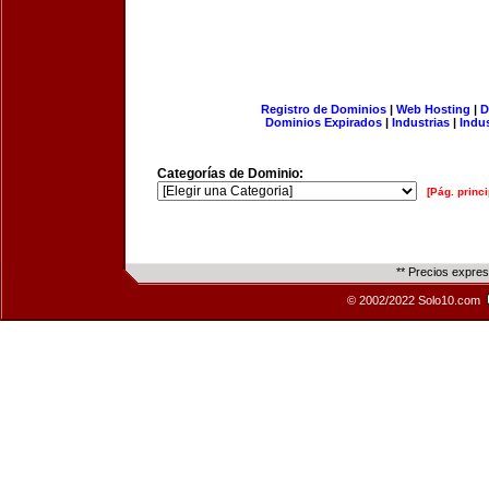
Registro de Dominios
|
Web Hosting
|
D
Dominios Expirados
|
Industrias
|
Indu
Categorías de Dominio:
[Pág. princi
** Precios expre
© 2002/2022 Solo10.com